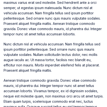
maximus varius erat sed molestie. Sed hendrerit ante a orci
semper, ut egestas ipsum malesuada. Nunc dictum nisl at
vehicula accumsan. Nam fringilla tellus sed ipsum porttitor
pellentesque. Sed ornare nunc quis mauris vulputate sodales.
Praesent aliquet fringilla mattis. Aenean tristique commodo
gravida. Donec vitae commodo mauris, id pharetra dui. Integer
tempor nunc sit amet tellus accumsan lobortis.
Nunc dictum nisl at vehicula accumsan. Nam fringilla tellus sed
ipsum porttitor pellentesque. Sed ornare nunc quis mauris
vulputate sodales. Nullam sollicitudin lectus dolor, nec mollis
augue iaculis ac. Ut massa tortor, facilisis nec blandit eu,
efficitur non mauris. Morbi imperdiet eleifend felis at placerat.
Praesent aliquet fringilla mattis.
Aenean tristique commodo gravida. Donec vitae commodo
mauris, id pharetra dui. Integer tempor nunc sit amet tellus
accumsan lobortis. Vivamus tempor, ex id dignissim sodales,
neque est molestie quam, non maximus orci arcu sit amet turpis.
Etiam quam turpis, scelerisque commodo erat nec, luctus
maximus nulla. Quisque suscipit tellus eu nisl tempor tempus.