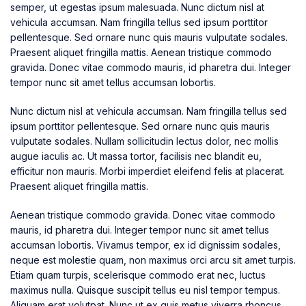
semper, ut egestas ipsum malesuada. Nunc dictum nisl at
vehicula accumsan. Nam fringilla tellus sed ipsum porttitor
pellentesque. Sed ornare nunc quis mauris vulputate sodales.
Praesent aliquet fringilla mattis. Aenean tristique commodo
gravida. Donec vitae commodo mauris, id pharetra dui. Integer
tempor nunc sit amet tellus accumsan lobortis.
Nunc dictum nisl at vehicula accumsan. Nam fringilla tellus sed
ipsum porttitor pellentesque. Sed ornare nunc quis mauris
vulputate sodales. Nullam sollicitudin lectus dolor, nec mollis
augue iaculis ac. Ut massa tortor, facilisis nec blandit eu,
efficitur non mauris. Morbi imperdiet eleifend felis at placerat.
Praesent aliquet fringilla mattis.
Aenean tristique commodo gravida. Donec vitae commodo
mauris, id pharetra dui. Integer tempor nunc sit amet tellus
accumsan lobortis. Vivamus tempor, ex id dignissim sodales,
neque est molestie quam, non maximus orci arcu sit amet turpis.
Etiam quam turpis, scelerisque commodo erat nec, luctus
maximus nulla. Quisque suscipit tellus eu nisl tempor tempus.
Aliquam erat volutpat. Nunc ut ex quis metus viverra rhoncus