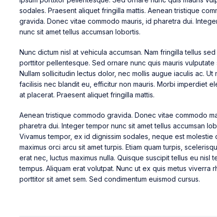
sodales. Praesent aliquet fringilla mattis. Aenean tristique c
gravida. Donec vitae commodo mauris, id pharetra dui. Intege
nunc sit amet tellus accumsan lobortis.
Nunc dictum nisl at vehicula accumsan. Nam fringilla tellus se
porttitor pellentesque. Sed ornare nunc quis mauris vulputate
Nullam sollicitudin lectus dolor, nec mollis augue iaculis ac. Ut 
facilisis nec blandit eu, efficitur non mauris. Morbi imperdiet el
at placerat. Praesent aliquet fringilla mattis.
Aenean tristique commodo gravida. Donec vitae commodo mau
pharetra dui. Integer tempor nunc sit amet tellus accumsan lobo
Vivamus tempor, ex id dignissim sodales, neque est molestie
maximus orci arcu sit amet turpis. Etiam quam turpis, sceleri
erat nec, luctus maximus nulla. Quisque suscipit tellus eu nisl 
tempus. Aliquam erat volutpat. Nunc ut ex quis metus viverra 
porttitor sit amet sem. Sed condimentum euismod cursus.