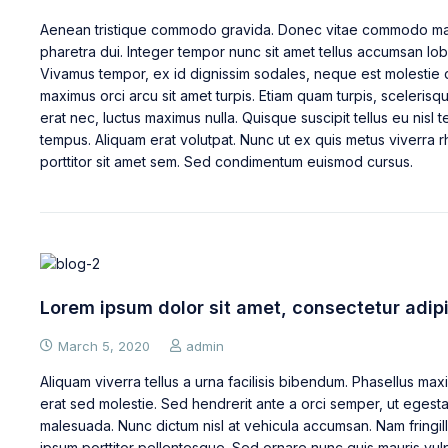
Aenean tristique commodo gravida. Donec vitae commodo mau
pharetra dui. Integer tempor nunc sit amet tellus accumsan lobo
Vivamus tempor, ex id dignissim sodales, neque est molestie
maximus orci arcu sit amet turpis. Etiam quam turpis, sceleri
erat nec, luctus maximus nulla. Quisque suscipit tellus eu nisl 
tempus. Aliquam erat volutpat. Nunc ut ex quis metus viverra 
porttitor sit amet sem. Sed condimentum euismod cursus.
Lorem ipsum dolor sit amet, consectetur adipi
March 5, 2020
admin
Aliquam viverra tellus a urna facilisis bibendum. Phasellus max
erat sed molestie. Sed hendrerit ante a orci semper, ut egest
malesuada. Nunc dictum nisl at vehicula accumsan. Nam fringill
ipsum porttitor pellentesque. Sed ornare nunc quis mauris vul