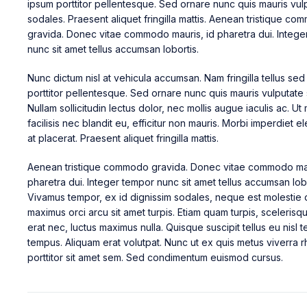
ipsum porttitor pellentesque. Sed ornare nunc quis mauris vul
sodales. Praesent aliquet fringilla mattis. Aenean tristique c
gravida. Donec vitae commodo mauris, id pharetra dui. Intege
nunc sit amet tellus accumsan lobortis.
Nunc dictum nisl at vehicula accumsan. Nam fringilla tellus se
porttitor pellentesque. Sed ornare nunc quis mauris vulputate
Nullam sollicitudin lectus dolor, nec mollis augue iaculis ac. Ut 
facilisis nec blandit eu, efficitur non mauris. Morbi imperdiet el
at placerat. Praesent aliquet fringilla mattis.
Aenean tristique commodo gravida. Donec vitae commodo mau
pharetra dui. Integer tempor nunc sit amet tellus accumsan lobo
Vivamus tempor, ex id dignissim sodales, neque est molestie
maximus orci arcu sit amet turpis. Etiam quam turpis, sceleri
erat nec, luctus maximus nulla. Quisque suscipit tellus eu nisl 
tempus. Aliquam erat volutpat. Nunc ut ex quis metus viverra 
porttitor sit amet sem. Sed condimentum euismod cursus.