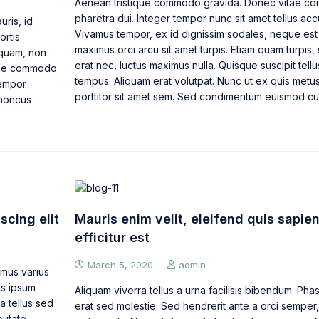
Aenean tristique commodo gravida. Donec vitae co
pharetra dui. Integer tempor nunc sit amet tellus acc
ris, id
Vivamus tempor, ex id dignissim sodales, neque est
rtis.
maximus orci arcu sit amet turpis. Etiam quam turpi
 quam, non
erat nec, luctus maximus nulla. Quisque suscipit tellu
sque commodo
tempus. Aliquam erat volutpat. Nunc ut ex quis metu
tempor
porttitor sit amet sem. Sed condimentum euismod cu
rhoncus
scing elit
Mauris enim velit, eleifend quis sapien 
efficitur est
March 5, 2020
admin
imus varius
as ipsum
Aliquam viverra tellus a urna facilisis bibendum. Pha
a tellus sed
erat sed molestie. Sed hendrerit ante a orci semper
putate