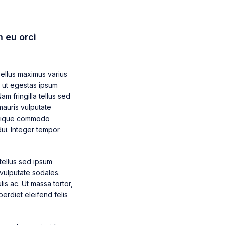
m eu orci
sellus maximus varius
, ut egestas ipsum
m fringilla tellus sed
mauris vulputate
ristique commodo
ui. Integer tempor
tellus sed ipsum
vulputate sodales.
lis ac. Ut massa tortor,
perdiet eleifend felis