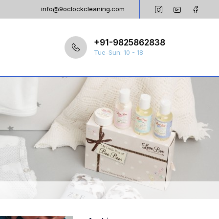
info@9oclockcleaning.com
+91-9825862838
Tue-Sun: 10 - 18