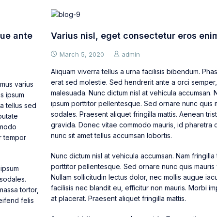
gue ante
Varius nisl, eget consectetur eros eni
March 5, 2020
admin
Aliquam viverra tellus a urna facilisis bibendum. Pha
erat sed molestie. Sed hendrerit ante a orci semper
imus varius
malesuada. Nunc dictum nisl at vehicula accumsan. Na
as ipsum
ipsum porttitor pellentesque. Sed ornare nunc quis 
a tellus sed
sodales. Praesent aliquet fringilla mattis. Aenean t
putate
gravida. Donec vitae commodo mauris, id pharetra d
ommodo
nunc sit amet tellus accumsan lobortis.
r tempor
Nunc dictum nisl at vehicula accumsan. Nam fringilla 
porttitor pellentesque. Sed ornare nunc quis mauris 
d ipsum
Nullam sollicitudin lectus dolor, nec mollis augue iacu
 sodales.
facilisis nec blandit eu, efficitur non mauris. Morbi im
massa tortor,
at placerat. Praesent aliquet fringilla mattis.
eifend felis