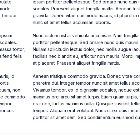
putate
ipsum porttitor pellentesque. Sed ornare nunc quis 
ommodo
sodales. Praesent aliquet fringilla mattis. Aenean t
r tempor
gravida. Donec vitae commodo mauris, id pharetra d
nunc sit amet tellus accumsan lobortis.
d ipsum
Nunc dictum nisl at vehicula accumsan. Nam fringilla 
 sodales.
porttitor pellentesque. Sed ornare nunc quis mauris 
massa tortor,
Nullam sollicitudin lectus dolor, nec mollis augue iacu
eifend felis
facilisis nec blandit eu, efficitur non mauris. Morbi im
at placerat. Praesent aliquet fringilla mattis.
ris, id
Aenean tristique commodo gravida. Donec vitae co
rtis.
pharetra dui. Integer tempor nunc sit amet tellus acc
 quam, non
Vivamus tempor, ex id dignissim sodales, neque est
sque commodo
maximus orci arcu sit amet turpis. Etiam quam turpi
tempor
erat nec, luctus maximus nulla. Quisque suscipit tellu
rhoncus
tempus. Aliquam erat volutpat. Nunc ut ex quis metu
porttitor sit amet sem. Sed condimentum euismod cu