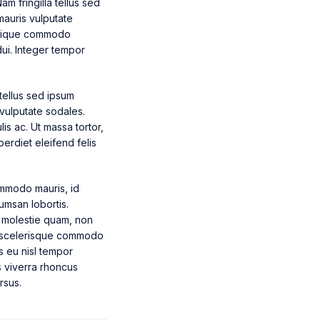
m fringilla tellus sed
mauris vulputate
ristique commodo
ui. Integer tempor
tellus sed ipsum
vulputate sodales.
lis ac. Ut massa tortor,
perdiet eleifend felis
mmodo mauris, id
umsan lobortis.
 molestie quam, non
s, scelerisque commodo
s eu nisl tempor
s viverra rhoncus
rsus.