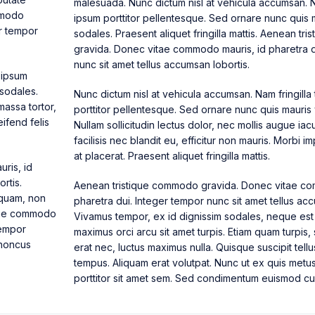
malesuada. Nunc dictum nisl at vehicula accumsan. Na
ommodo
ipsum porttitor pellentesque. Sed ornare nunc quis 
r tempor
sodales. Praesent aliquet fringilla mattis. Aenean t
gravida. Donec vitae commodo mauris, id pharetra d
nunc sit amet tellus accumsan lobortis.
d ipsum
 sodales.
Nunc dictum nisl at vehicula accumsan. Nam fringilla 
massa tortor,
porttitor pellentesque. Sed ornare nunc quis mauris 
eifend felis
Nullam sollicitudin lectus dolor, nec mollis augue iacu
facilisis nec blandit eu, efficitur non mauris. Morbi im
at placerat. Praesent aliquet fringilla mattis.
ris, id
rtis.
Aenean tristique commodo gravida. Donec vitae co
 quam, non
pharetra dui. Integer tempor nunc sit amet tellus acc
sque commodo
Vivamus tempor, ex id dignissim sodales, neque est
tempor
maximus orci arcu sit amet turpis. Etiam quam turpi
rhoncus
erat nec, luctus maximus nulla. Quisque suscipit tellu
tempus. Aliquam erat volutpat. Nunc ut ex quis metu
porttitor sit amet sem. Sed condimentum euismod cu