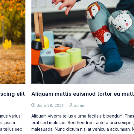
scing elit
Aliquam mattis euismod tortor eu matt
June 28, 2021
admin
imus varius
Aliquam viverra tellus a urna facilisis bibendum. Pha
as ipsum
erat sed molestie. Sed hendrerit ante a orci semper
a tellus sed
malesuada. Nunc dictum nisl at vehicula accumsan. Na