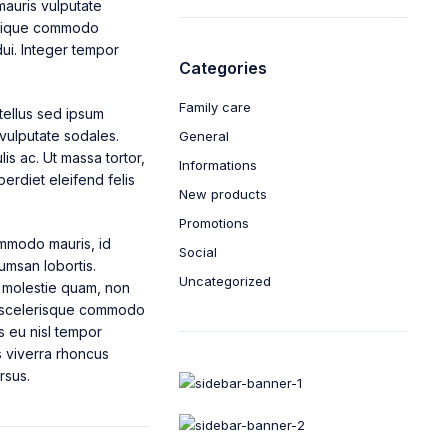
mauris vulputate
ristique commodo
ui. Integer tempor
Categories
Family care
tellus sed ipsum
vulputate sodales.
General
lis ac. Ut massa tortor,
Informations
perdiet eleifend felis
New products
Promotions
mmodo mauris, id
Social
umsan lobortis.
Uncategorized
 molestie quam, non
s, scelerisque commodo
s eu nisl tempor
s viverra rhoncus
rsus.