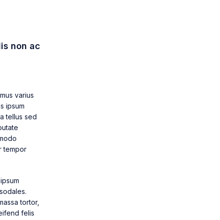
lis non ac
imus varius
as ipsum
a tellus sed
putate
ommodo
r tempor
d ipsum
 sodales.
massa tortor,
eifend felis