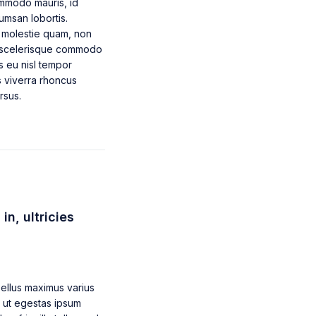
mmodo mauris, id
umsan lobortis.
 molestie quam, non
s, scelerisque commodo
s eu nisl tempor
s viverra rhoncus
rsus.
in, ultricies
sellus maximus varius
, ut egestas ipsum