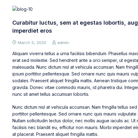
Curabitur luctus, sem at egestas lobortis, au
imperdiet eros
March 5, 2020
admin
Aliquam viverra tellus a urna facilisis bibendum. Phasellus max
erat sed molestie. Sed hendrerit ante a orci semper, ut egest
malesuada. Nunc dictum nisl at vehicula accumsan. Nam fringill
ipsum porttitor pellentesque. Sed ornare nunc quis mauris vul
sodales. Praesent aliquet fringilla mattis. Aenean tristique c
gravida. Donec vitae commodo mauris, id pharetra dui. Intege
nunc sit amet tellus accumsan lobortis.
Nunc dictum nisl at vehicula accumsan. Nam fringilla tellus se
porttitor pellentesque. Sed ornare nunc quis mauris vulputate
Nullam sollicitudin lectus dolor, nec mollis augue iaculis ac. Ut 
facilisis nec blandit eu, efficitur non mauris. Morbi imperdiet el
at placerat. Praesent aliquet fringilla mattis.