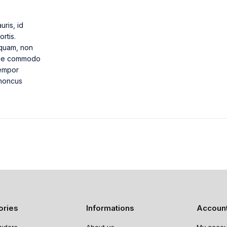
ris, id
rtis.
 quam, non
sque commodo
tempor
rhoncus
ories
Informations
Accoun