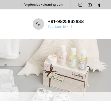
info@9oclockcleaning.com
+91-9825862838
Tue-Sun: 10 - 18