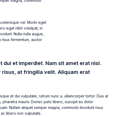
et semper magna, commodo
s scelerisque vel. Morbi eget
ero eget nibh volutpat, in
cidunt. Nulla nulla augue,
 a risus fermentum, auctor
t dui et imperdiet. Nam sit amet erat nisl.
 risus, at fringilla velit. Aliquam erat
isque et dui vulputate, rutrum nunc a, ullamcorper tortor. Duis at
a, pharetra mauris. Donec justo libero, suscipit eu dolor
quam. Nullam aliquet semper magna, commodo tincidunt risus
r ac libero non vulputate.