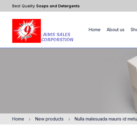
Best Quality
Soaps and Detergents
Home
About us
Sh
Home
New products
Nulla malesuada mauris id metus