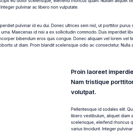
suscipit eu dolor scelerisque, eleifend rhoncus quam. Nullam aliqu
t. Integer pulvinar ac libero non vulputate.
perdiet pulvinar id eu dui. Donec ultrices sem nisl, ut porttitor puru
 urna. Maecenas id nisi a ex sollicitudin commodo. Duis imperdiet lib
llamcorper bibendum eros quis congue. Donec aliquam vel lorem vel tin
 lobortis ut diam. Proin blandit scelerisque odio ac consectetur. Nulla
Proin laoreet imperdie
Nam tristique porttitor
volutpat.
Pellentesque id sodales elit. Qu
libero vestibulum, aliquet diam 
scelerisque, eleifend rhoncus 
varius tincidunt. Integer pulvina