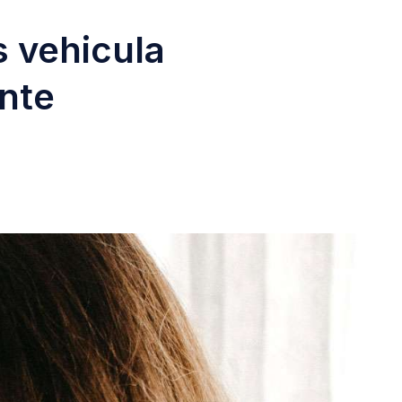
 vehicula
ante