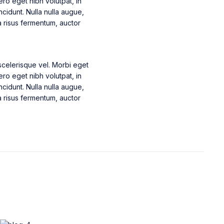
ero eget nibh volutpat, in
cidunt. Nulla nulla augue,
 a risus fermentum, auctor
s scelerisque vel. Morbi eget
ero eget nibh volutpat, in
cidunt. Nulla nulla augue,
 a risus fermentum, auctor