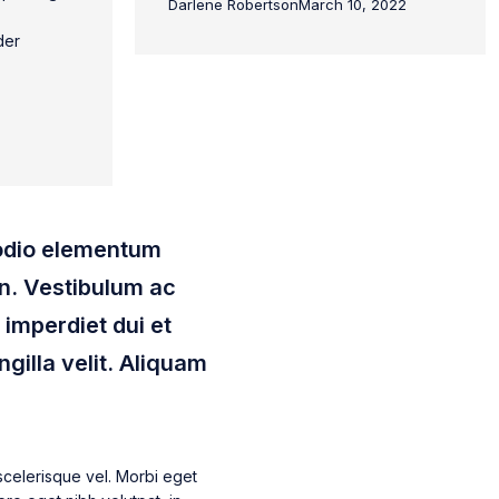
Darlene Robertson
March 10, 2022
of 5
der
t odio elementum
in. Vestibulum ac
t imperdiet dui et
ngilla velit. Aliquam
s scelerisque vel. Morbi eget