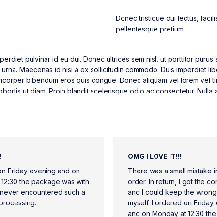
Donec tristique dui lectus, fac
pellentesque pretium.
perdiet pulvinar id eu dui. Donec ultrices sem nisl, ut porttitor puru
 urna. Maecenas id nisi a ex sollicitudin commodo. Duis imperdiet lib
llamcorper bibendum eros quis congue. Donec aliquam vel lorem vel tin
 lobortis ut diam. Proin blandit scelerisque odio ac consectetur. Nulla
!
OMG I LOVE IT!!!
on Friday evening and on
There was a small mistake i
12:30 the package was with
order. In return, I got the c
 never encountered such a
and I could keep the wrong
 processing.
myself. I ordered on Friday
and on Monday at 12:30 th