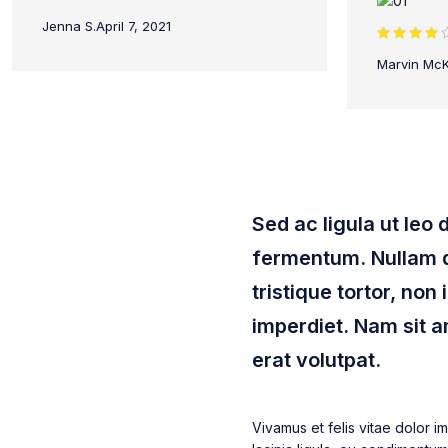
Rated 4
Jenna S.
April 7, 2021
out of 5
Rated 4
Marvin Mc
out of 5
Sed ac ligula ut leo
fermentum. Nullam di
tristique tortor, non 
imperdiet. Nam sit am
erat volutpat.
Vivamus et felis vitae dolor im