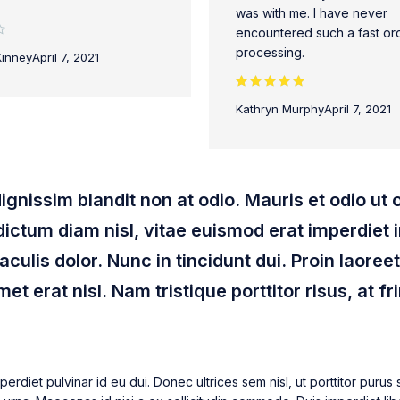
was with me. I have never
encountered such a fast or
processing.
Kinney
April 7, 2021
Rated 5 out
Kathryn Murphy
April 7, 2021
of 5
 dignissim blandit non at odio. Mauris et odio u
ctum diam nisl, vitae euismod erat imperdiet 
iaculis dolor. Nunc in tincidunt dui. Proin laoree
et erat nisl. Nam tristique porttitor risus, at fri
perdiet pulvinar id eu dui. Donec ultrices sem nisl, ut porttitor puru