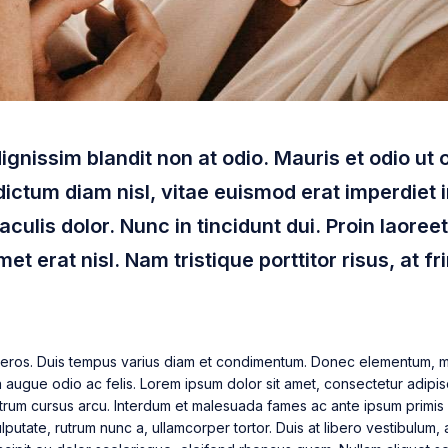
 dignissim blandit non at odio. Mauris et odio u
ctum diam nisl, vitae euismod erat imperdiet 
iaculis dolor. Nunc in tincidunt dui. Proin laoree
et erat nisl. Nam tristique porttitor risus, at fri
eros. Duis tempus varius diam et condimentum. Donec elementum, m
la augue odio ac felis. Lorem ipsum dolor sit amet, consectetur adipi
rutrum cursus arcu. Interdum et malesuada fames ac ante ipsum primis 
lputate, rutrum nunc a, ullamcorper tortor. Duis at libero vestibulum, 