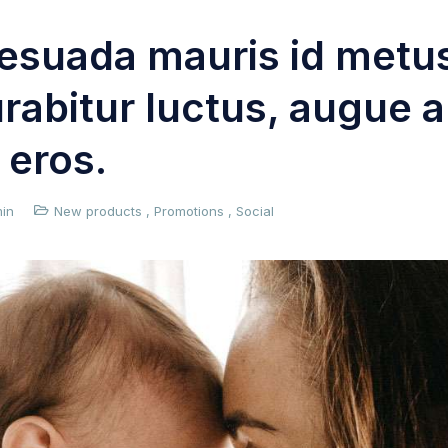
esuada mauris id metus
urabitur luctus, augue 
 eros.
in
New products
,
Promotions
,
Social