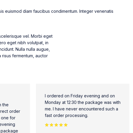
ilisis euismod diam faucibus condimentum. Integer venenatis
s scelerisque vel. Morbi eget
ero eget nibh volutpat, in
cidunt. Nulla nulla augue,
 a risus fermentum, auctor
I ordered on Friday evening and on
Monday at 12:30 the package was with
n the
me. I have never encountered such a
orrect order
fast order processing.
 one for
 evening
e package
Rated 5 out